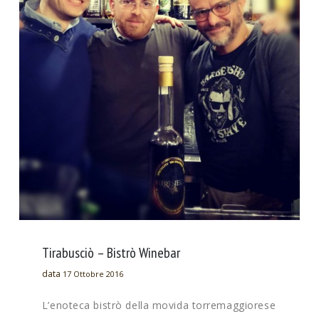
Tirabusciò – Bistrò Winebar
data
17 Ottobre 2016
L’enoteca bistrò della movida torremaggiorese