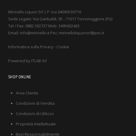
Mirinello Liquori Srl | P. Iva 04090530710
Sede Legale: Via Garibaldi, 95 - 71017 Torremaggiore (FG)
Tel / Fax: 0882 392737 Mob: 3495602463
Email: info@mirinello.it Pec: mirinelloliquorisrl@pec.it
Informativa sulla Privacy
-
Cookie
Powered by
ITLAB Srl
SHOP ONLINE
Area Cliente
Condizioni di Vendita
Condizioni di Utilizzo
Proprietà Intellettuale
Bevi Responsabilmente