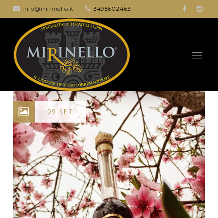
info@mirinello.it
3495602463
09 SET