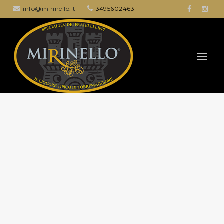
info@mirinello.it
3495602463