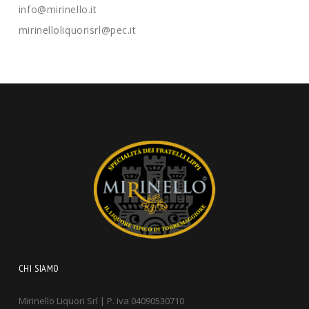
info@mirinello.it
mirinelloliquorisrl@pec.it
CHI SIAMO
Mirinello Liquori Srl | P. Iva 04090530710