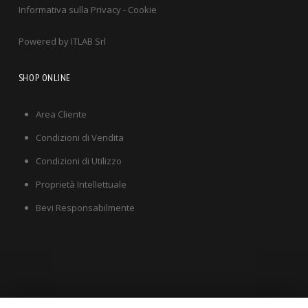
Informativa sulla Privacy
-
Cookie
Powered by
ITLAB Srl
SHOP ONLINE
Area Cliente
Condizioni di Vendita
Condizioni di Utilizzo
Proprietà Intellettuale
Bevi Responsabilmente
HOME
AZIENDA
MIRINELLO CLASSICO