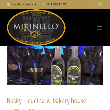
info@mirinello.it
3495602463
Busky – cucina & bakery house