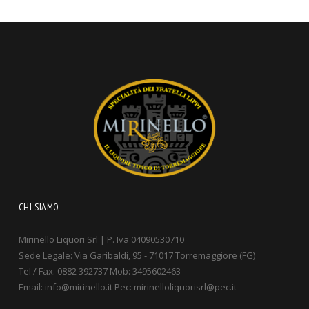
CHI SIAMO
Mirinello Liquori Srl | P. Iva 04090530710
Sede Legale: Via Garibaldi, 95 - 71017 Torremaggiore (FG)
Tel / Fax: 0882 392737 Mob: 3495602463
Email: info@mirinello.it Pec: mirinelloliquorisrl@pec.it